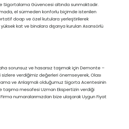
inde Sigortalama Güvencesi altında sunmaktadır.
aşımada, el sürmeden konforlu biçimde istenilen
rtatif doap ve özel kutulara yerleştirilerek
 yüksek kat ve binalara dışarıya kurulan Asansörlü
daha sorunsuz ve hasarsız taşımak için Demonte –
ri sizlere verdiğimiz değerleri önemseyerek, Olası
talama ve Anlaşmalı olduğumuz Sigorta Acentesinin
ı ve taşıma mesafesi Uzman Ekspertizin verdiği
e Firma numaralarımızdan bize ulaşarak Uygun Fiyat