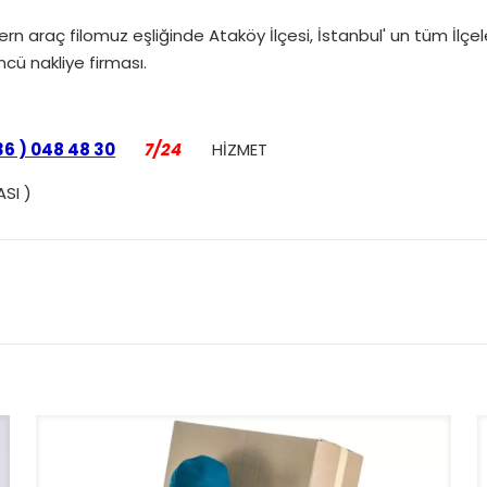
n araç filomuz eşliğinde Ataköy İlçesi, İstanbul' un tüm İlçeler
cü nakliye firması.
36 ) 048 48 30
7/24
HİZMET
ASI )