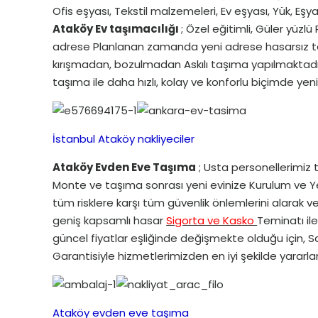
Ofis eşyası, Tekstil malzemeleri, Ev eşyası, Yük, 
Ataköy Ev taşımacılığı
; Özel eğitimli, Güler yüz
adrese Planlanan zamanda yeni adrese hasarsız teslim
kırışmadan, bozulmadan Askılı taşıma yapılmaktadır.
taşıma ile daha hızlı, kolay ve konforlu biçimde yen
İstanbul Ataköy nakliyeciler
Ataköy Evden Eve Taşıma
; Usta personellerimiz
Monte ve taşıma sonrası yeni evinize Kurulum ve Yerl
tüm risklere karşı tüm güvenlik önlemlerini alarak v
geniş kapsamlı hasar
Sigorta ve Kasko
Teminatı il
güncel fiyatlar eşliğinde değişmekte olduğu için, 
Garantisiyle hizmetlerimizden en iyi şekilde yararla
Ataköy evden eve taşıma