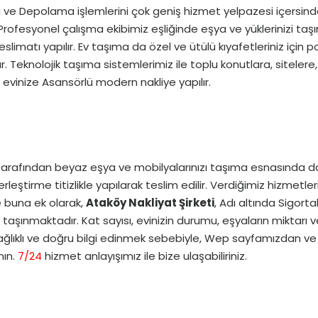
Eşya ve Depolama işlemlerini çok geniş hizmet yelpazesi içers
lü Profesyonel çalışma ekibimiz eşliğinde eşya ve yüklerinizi t
atı yapılır. Ev taşıma da özel ve ütülü kıyafetleriniz için po
 Teknolojik taşıma sistemlerimiz ile toplu konutlara, sitelere,
i evinize Asansörlü modern nakliye yapılır.
 tarafından beyaz eşya ve mobilyalarınızı taşıma esnasında 
eştirme titizlikle yapılarak teslim edilir. Verdiğimiz hizmetle
e buna ek olarak,
Ataköy Nakliyat Şirketi
, Adı altında Sigor
e taşınmaktadır. Kat sayısı, evinizin durumu, eşyaların miktar
Sağlıklı ve doğru bilgi edinmek sebebiyle, Wep sayfamızdan v
nın.
7/24
hizmet anlayışımız ile bize ulaşabiliriniz.