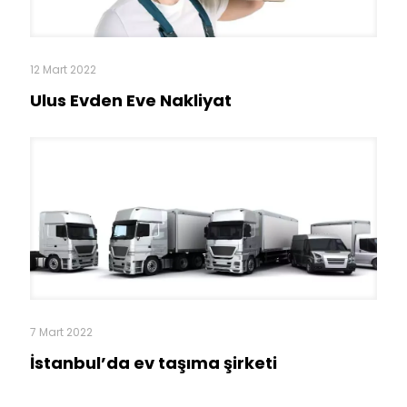
7 Mart 2022
İstanbul’da ev taşıma şirketi
Mecidiyeköy Mah. Mecidiye Cad. Şair
Sabri Sok. No: 3 Şişli / İSTANBUL
+90 (533) 042 48 04
info@adaturnakliyat.com