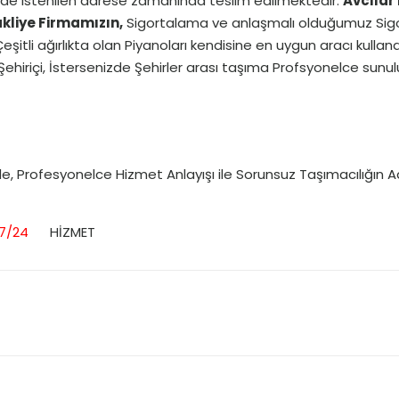
ekilde istenilen adrese zamanında teslim edilmektedir.
Avcılar
akliye Firmamızın,
Sigortalama ve anlaşmalı olduğumuz Sigor
şitli ağırlıkta olan Piyanoları kendisine en uygun aracı kull
Şehiriçi, İstersenizde Şehirler arası taşıma Profsyonelce sunul
e, Profesyonelce Hizmet Anlayışı ile Sorunsuz Taşımacılığın A
7/24
HİZMET