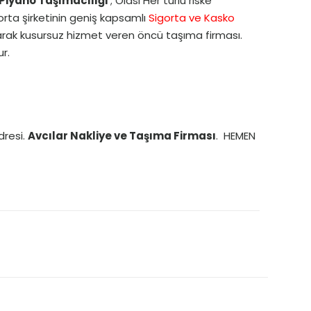
 Piyano Taşımacılığı
; Olası Her türlü riske
ta şirketinin geniş kapsamlı
Sigorta ve Kasko
anarak kusursuz hizmet veren öncü taşıma firması.
ur.
dresi.
Avcılar Nakliye ve Taşıma Firması
. HEMEN