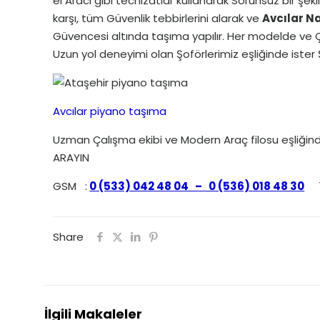
el Aracı gibi techizatlar kullanarak Sorunsuz bir ş
karşı, tüm Güvenlik tebbirlerini alarak ve
Avcılar N
Güvencesi altında taşıma yapılır. Her modelde ve Çe
Uzun yol deneyimi olan Şoförlerimiz eşliğinde ister 
Avcılar piyano taşıma
Uzman Çalışma ekibi ve Modern Araç filosu eşliğind
ARAYIN
GSM :
0 (533) 042 48 04 – 0 (536) 018 48 30
Share
İlgili Makaleler