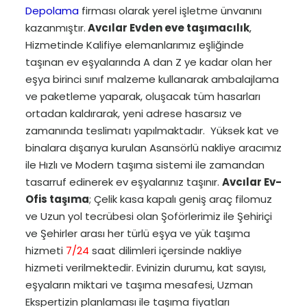
Depolama
firması olarak yerel işletme ünvanını
kazanmıştır.
Avcılar Evden eve taşımacılık
,
Hizmetinde Kalifiye elemanlarımız eşliğinde
taşınan ev eşyalarında A dan Z ye kadar olan her
eşya birinci sınıf malzeme kullanarak ambalajlama
ve paketleme yaparak, oluşacak tüm hasarları
ortadan kaldırarak, yeni adrese hasarsız ve
zamanında teslimatı yapılmaktadır. Yüksek kat ve
binalara dışarıya kurulan Asansörlü nakliye aracımız
ile Hızlı ve Modern taşıma sistemi ile zamandan
tasarruf edinerek ev eşyalarınız taşınır.
Avcılar Ev-
Ofis taşıma
; Çelik kasa kapalı geniş araç filomuz
ve Uzun yol tecrübesi olan Şoförlerimiz ile Şehiriçi
ve Şehirler arası her türlü eşya ve yük taşıma
hizmeti
7/24
saat dilimleri içersinde nakliye
hizmeti verilmektedir. Evinizin durumu, kat sayısı,
eşyaların miktari ve taşıma mesafesi, Uzman
Ekspertizin planlaması ile taşıma fiyatları