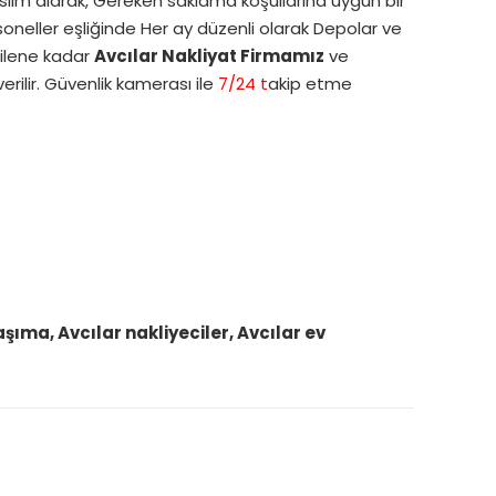
lim alarak, Gereken saklama koşullarına uygun bir
oneller eşliğinde Her ay düzenli olarak Depolar ve
dilene kadar
Avcılar Nakliyat Firmamız
ve
ilir. Güvenlik kamerası ile
7/24 t
akip etme
şıma, Avcılar nakliyeciler, Avcılar ev