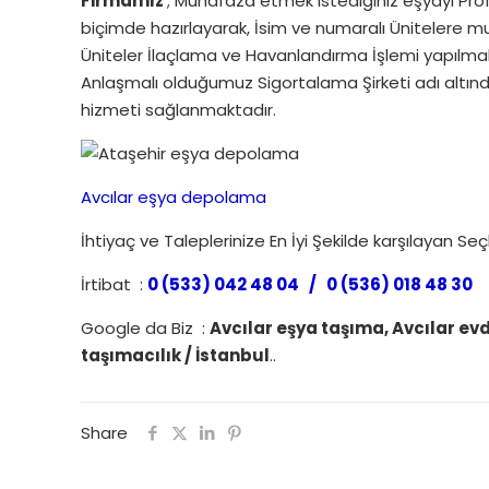
Firmamız
; Muhafaza etmek istediğiniz eşyayı Pro
biçimde hazırlayarak, İsim ve numaralı Ünitelere m
Üniteler İlaçlama ve Havanlandırma İşlemi yapılm
Anlaşmalı olduğumuz Sigortalama Şirketi adı altınd
hizmeti sağlanmaktadır.
Avcılar eşya depolama
İhtiyaç ve Taleplerinize En İyi Şekilde karşılayan Se
İrtibat :
0 (533) 042 48 04 / 0 (536) 018 48 30
Google da Biz :
Avcılar eşya taşıma, Avcılar evd
taşımacılık / İstanbul
..
Share