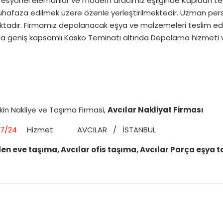
fesyonel elemanlar ve modern aracımız eşliğinde Kapıdan tes
uhafaza edilmek üzere özenle yerleştirilmektedir. Uzman pers
aktadır. Firmamız depolanacak eşya ve malzemeleri teslim e
a geniş kapsamlı Kasko Teminatı altında Depolama hizmeti ver
çkin Nakliye ve Taşıma Firmasi,
Avcılar Nakliyat Firması
7/24
Hizmet AVCILAR / İSTANBUL
en eve taşıma, Avcılar ofis taşıma, Avcılar Parça eşya ta